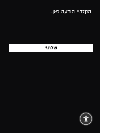
שלח\י