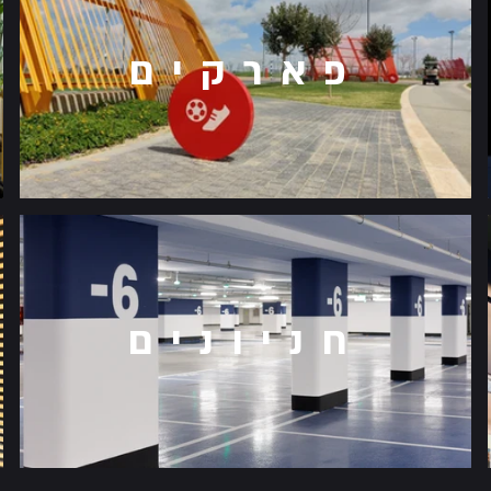
פארקים
חניונים